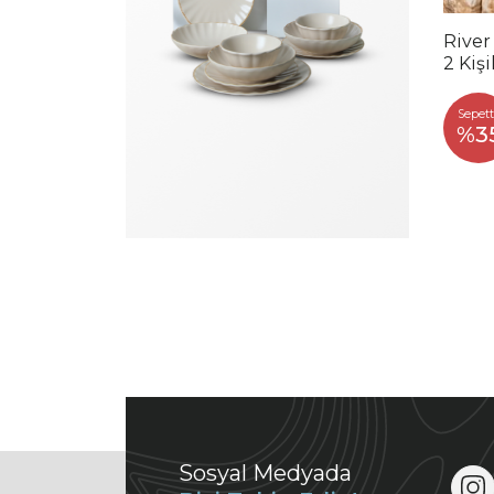
River
2 Kiş
Sepett
%3
Sosyal Medyada