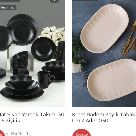
 Teslimat
Mat Siyah Yemek Takımı 30
Krem Badem Kayık Tabak
6 Kişilik
Cm 2 Adet 030
5.184,90 TL
e
Sepette