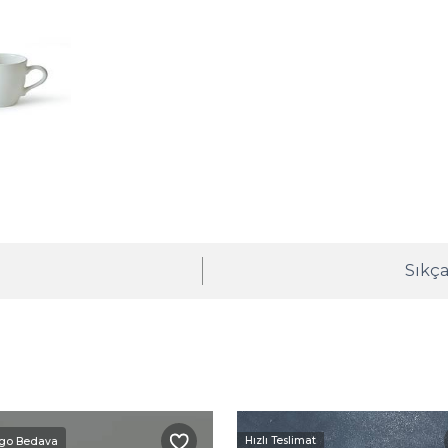
ı
Sıkça
Hızlı Teslimat
go Bedava