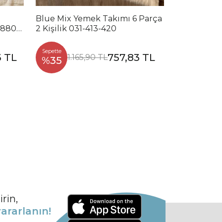
Blue Mix Yemek Takımı 6 Parça
Noble Mix 
2880-
2 Kişilik 031-413-420
Parça 2 Kiş
Sepette
Sepette
3 TL
757,83 TL
1.165,90 TL
1.2
%35
%35
rin,
ararlanın!