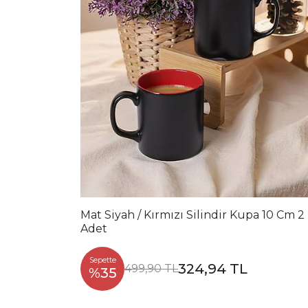
Mat Siyah / Kırmızı Silindir Kupa 10 Cm 2
Adet
Sepette
324,94 TL
499,90 TL
%35