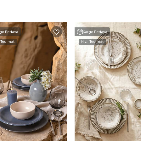
go Bedava
Kargo Bedava
 Teslimat
Hızlı Teslimat