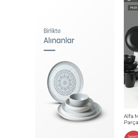
Hızlı
Alfa 
Parça 
Sepett