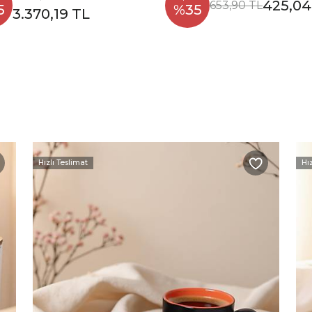
425,04
653,90 TL
5
%35
3.370,19 TL
Hızlı Teslimat
Hı