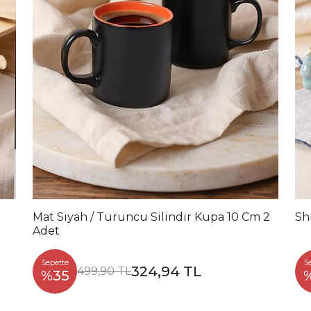
Mat Siyah / Turuncu Silindir Kupa 10 Cm 2
Sh
Adet
Sepette
S
324,94 TL
499,90 TL
%35