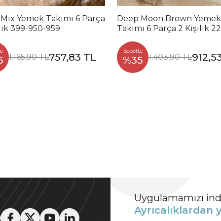
 Mix Yemek Takımı 6 Parça
Deep Moon Brown Yemek
ilik 399-950-959
Takımı 6 Parça 2 Kişilik 2
88
e
Sepette
757,83 TL
912,5
1.165,90 TL
1.403,90 TL
5
%35
Uygulamamızı indi
Ayrıcalıklardan y