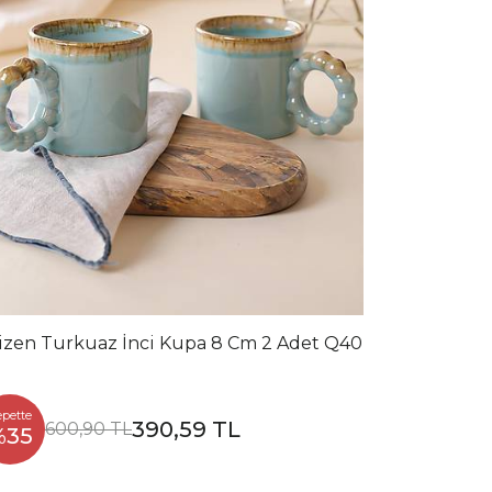
izen Turkuaz İnci Kupa 8 Cm 2 Adet Q40
epette
390,59 TL
600,90 TL
%35