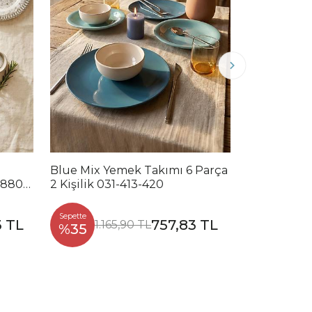
Blue Mix Yemek Takımı 6 Parça
Noble Mix 
2880-
2 Kişilik 031-413-420
Parça 2 Kiş
Sepette
Sepette
3 TL
757,83 TL
1.165,90 TL
1.2
%35
%35