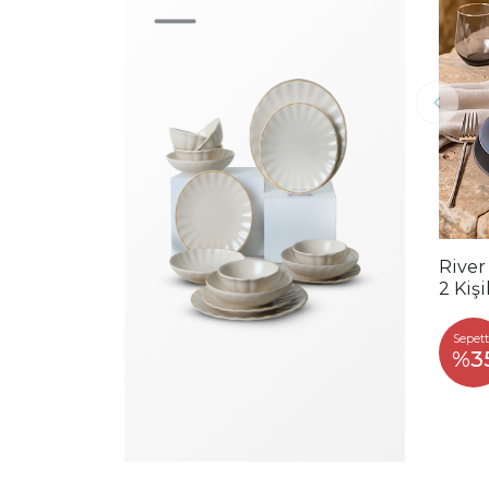
River
2 Kiş
Sepett
%3