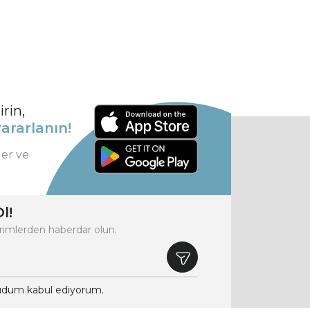
rin,
ararlanın!
ler ve
l!
rimlerden haberdar olun.
dum kabul ediyorum.