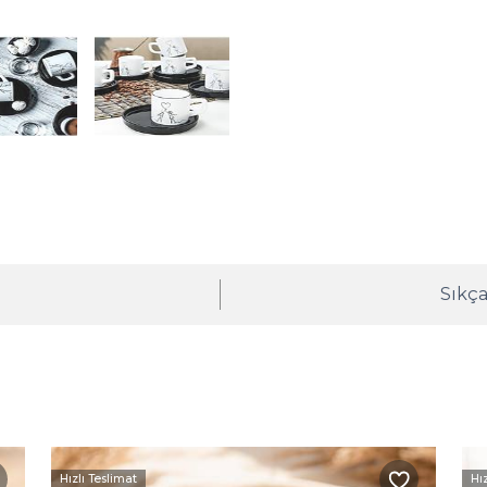
ı
Sıkça
Hızlı Teslimat
Hı