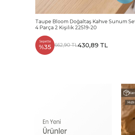
Taupe Bloom Doğaltaş Kahve Sunum Se
4 Parça 2 Kişilik 22519-20
Sepette
430,89 TL
662,90 TL
%35
Kar
Hızlı