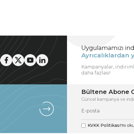
Uygulamamızı indi
Ayrıcalıklardan y
Kampanyalar, indirim
daha fazlası!
Bültene Abone O
Güncel kampanya ve indi
KVKK Politikası'nı
oku