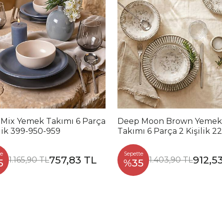
 Mix Yemek Takımı 6 Parça
Deep Moon Brown Yemek
ilik 399-950-959
Takımı 6 Parça 2 Kişilik 2
88
e
Sepette
757,83 TL
912,5
1.165,90 TL
1.403,90 TL
5
%35