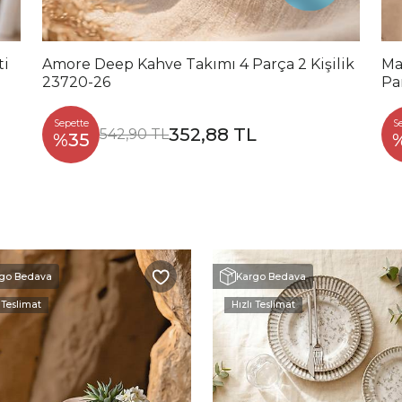
ti
Amore Deep Kahve Takımı 4 Parça 2 Kişilik
Ma
23720-26
Pa
Sepette
S
352,88 TL
542,90 TL
%35
go Bedava
Kargo Bedava
 Teslimat
Hızlı Teslimat