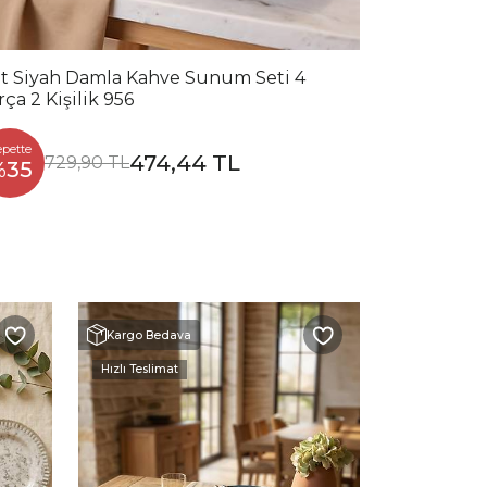
t Siyah Damla Kahve Sunum Seti 4
rça 2 Kişilik 956
epette
474,44 TL
729,90 TL
%35
Kargo Bedava
Kargo Beda
Hızlı Teslimat
Hızlı Teslimat