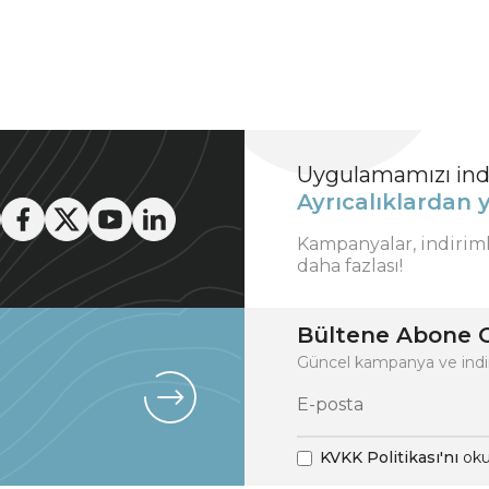
Uygulamamızı indi
Ayrıcalıklardan y
Kampanyalar, indirim
daha fazlası!
Bültene Abone O
Güncel kampanya ve indi
KVKK Politikası'nı
oku