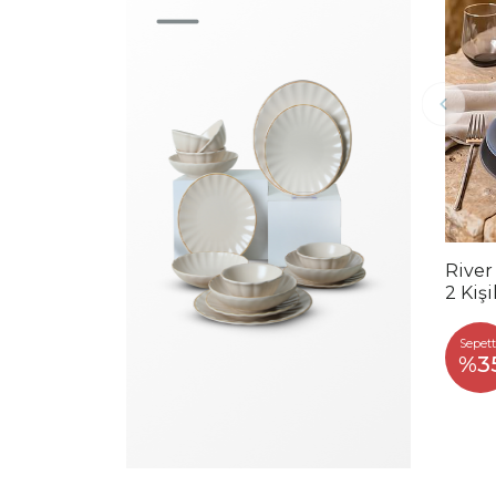
River
2 Kiş
Sepett
%3