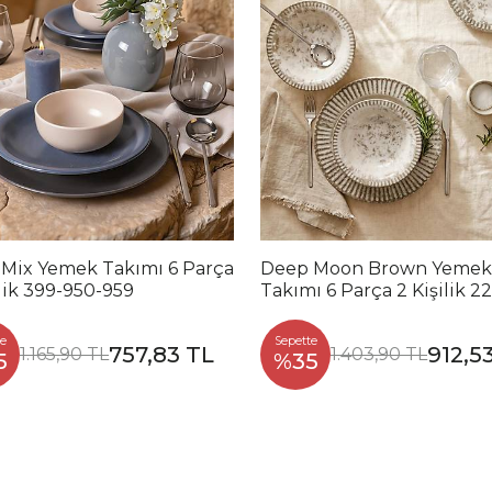
 Mix Yemek Takımı 6 Parça
Deep Moon Brown Yemek
ilik 399-950-959
Takımı 6 Parça 2 Kişilik 2
88
e
Sepette
757,83 TL
912,5
1.165,90 TL
1.403,90 TL
5
%35