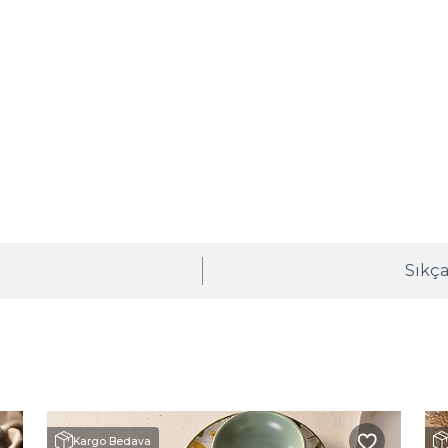
ı
Sıkça
Kargo Bedava