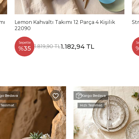
ımı
Lemon Kahvaltı Takımı 12 Parça 4 Kişilik
St
22090
Sepette
S
1.182,94 TL
1.819,90 TL
%35
go Bedava
Kargo Bedava
 Teslimat
Hızlı Teslimat