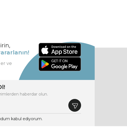
rin,
ararlanın!
ler ve
l!
rimlerden haberdar olun.
dum kabul ediyorum.