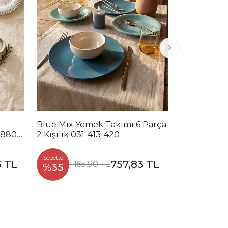
Blue Mix Yemek Takımı 6 Parça
Noble Mix 
2880-
2 Kişilik 031-413-420
Parça 2 Kiş
Sepette
Sepette
3 TL
757,83 TL
1.165,90 TL
1.2
%35
%35