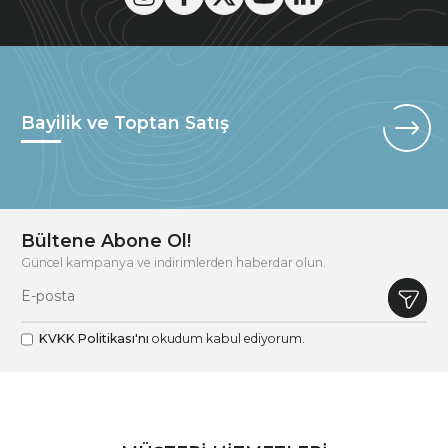
Bayilik ve Toptan Satış
Bültene Abone Ol!
Güncel kampanya ve indirimlerden haberdar olun.
KVKK Politikası'nı
okudum kabul ediyorum.