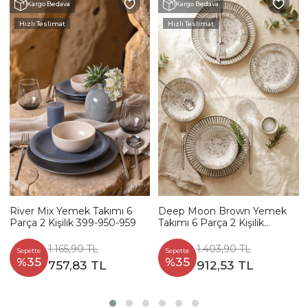
Kargo Bedava
Kargo Bedava
Hızlı Teslimat
Hızlı Teslimat
River Mix Yemek Takımı 6
Deep Moon Brown Yemek
Parça 2 Kişilik 399-950-959
Takımı 6 Parça 2 Kişilik
22880-88
1.165,90 TL
1.403,90 TL
Sepette
Sepette
%35
%35
757,83 TL
912,53 TL