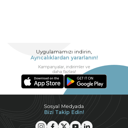
Uygulamamızı indirin,
Ayrıcalıklardan yararlanın!
Kampanyalar, indirimler ve
daha fazlası!
Sosyal Medyada
Bizi Takip Edin!