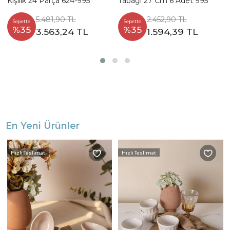
Kişilik 24 Parça 624-995
Tabağı 27 Cm 6 Adet 995
5.481,90 TL
2.452,90 TL
Sepette
Sepette
%35
%35
3.563,24 TL
1.594,39 TL
En Yeni Ürünler
Hızlı Teslimat
Hızlı Teslimat