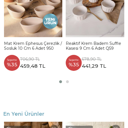
Mat Krem Ephesus Çerezlik /
Reaktif Krem Badem Suffle
Sosluk 10 Cm 6 Adet 950
Kasesi 9 Cm 6 Adet Q59
706,90 TL
678,90 TL
Sepette
Sepette
%35
%35
459,48 TL
441,29 TL
En Yeni Ürünler