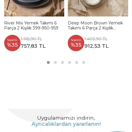
River Mix Yemek Takımı 6
Deep Moon Brown Yemek
Parça 2 Kişilik 399-950-959
Takımı 6 Parça 2 Kişilik
22880-88
1.165,90 TL
1.403,90 TL
Sepette
Sepette
%35
%35
757,83 TL
912,53 TL
Uygulamamızı indirin,
Ayrıcalıklardan yararlanın!