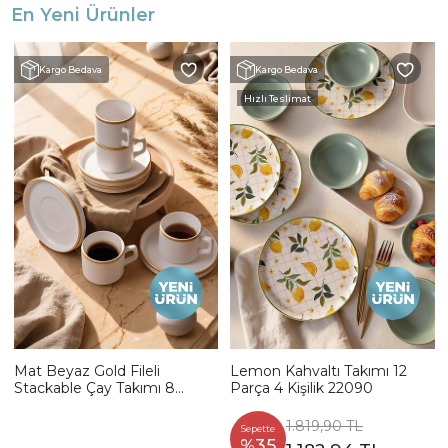
En Yeni Ürünler
Kargo Bedava
Kargo Bedava
Hızlı Teslimat
Mat Beyaz Gold Fileli
Lemon Kahvaltı Takımı 12
Stackable Çay Takımı 8
Parça 4 Kişilik 22090
Parça 4 Kişilik
1.819,90 TL
Sepette
%35