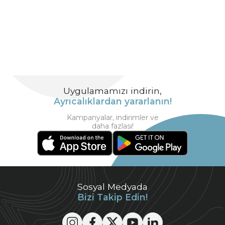
Uygulamamızı indirin,
Ayrıcalıklardan yararlanın!
Kampanyalar, indirimler ve
daha fazlası!
Sosyal Medyada
Bizi Takip Edin!