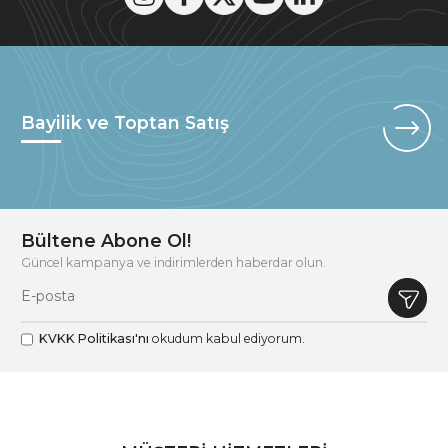
Bayilik ve Toptan Satış
Bültene Abone Ol!
Güncel kampanya ve indirimlerden haberdar olun.
KVKK Politikası'nı
okudum kabul ediyorum.