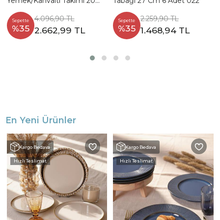
Yemek/Kahvaltı Takımı 20
Tabağı 27 Cm 6 Adet 022
Parça 4 Kişilik
4.096,90 TL
2.259,90 TL
Sepette
Sepette
%35
%35
2.662,99 TL
1.468,94 TL
En Yeni Ürünler
Kargo Bedava
Kargo Bedava
Hızlı Teslimat
Hızlı Teslimat