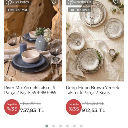
Kargo Bedava
Kargo Bedava
Hızlı Teslimat
Hızlı Teslimat
River Mix Yemek Takımı 6
Deep Moon Brown Yemek
Parça 2 Kişilik 399-950-959
Takımı 6 Parça 2 Kişilik
22880-88
1.165,90 TL
1.403,90 TL
Sepette
Sepette
%35
%35
757,83 TL
912,53 TL