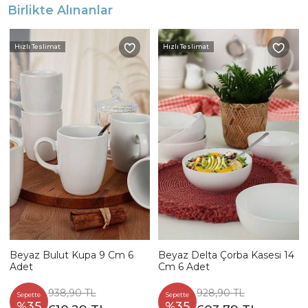
Birlikte Alınanlar
Hızlı Teslimat
Hızlı Teslimat
Beyaz Bulut Kupa 9 Cm 6
Beyaz Delta Çorba Kasesi 14
Adet
Cm 6 Adet
938,90 TL
928,90 TL
Sepette
Sepette
%35
%35