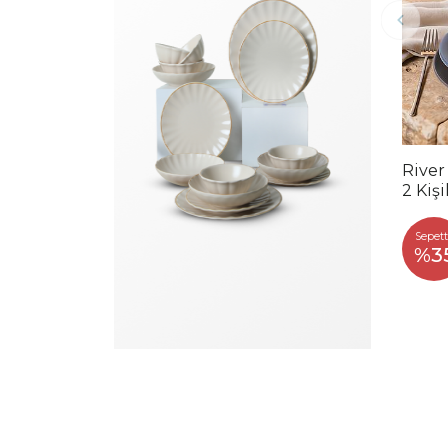
River
2 Kiş
Sepett
%3