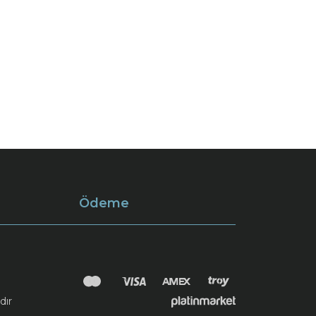
Ödeme
dır