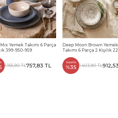
 Mix Yemek Takımı 6 Parça
Deep Moon Brown Yemek
ilik 399-950-959
Takımı 6 Parça 2 Kişilik 2
88
e
Sepette
757,83 TL
912,5
1.165,90 TL
1.403,90 TL
5
%35