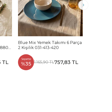
Blue Mix Yemek Takımı 6 Parça
Noble Mix 
2880-
2 Kişilik 031-413-420
Parça 2 Kiş
Sepette
Sepette
3 TL
757,83 TL
1.165,90 TL
1.2
%35
%35