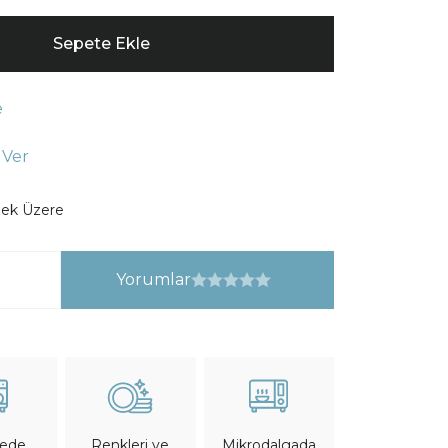
Sepete Ekle
e
 Ver
ek Üzere
Yorumlar
nede
Mikrodalgada
Renkleri ve