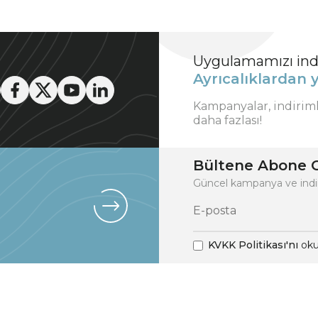
Uygulamamızı indi
Ayrıcalıklardan y
Kampanyalar, indirim
daha fazlası!
Bültene Abone O
Güncel kampanya ve indi
KVKK Politikası'nı
oku