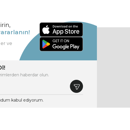
rin,
ararlanın!
ler ve
l!
rimlerden haberdar olun.
dum kabul ediyorum.