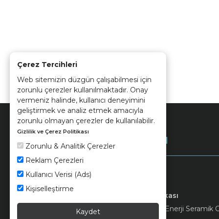
Çerez Tercihleri
Web sitemizin düzgün çalışabilmesi için
zorunlu çerezler kullanılmaktadır. Onay
vermeniz halinde, kullanıcı deneyimini
geliştirmek ve analiz etmek amacıyla
zorunlu olmayan çerezler de kullanılabilir.
Gizlilik ve Çerez Politikası
Kurumsal
Zorunlu & Analitik Çerezler
Reklam Çerezleri
Kullanıcı Verisi (Ads)
Kişiselleştirme
Keramika
Kvkk ve Çerez Politikası
© 2026 Ünsa Madencilik Turizm Enerji Seramik Orm
Kaydet