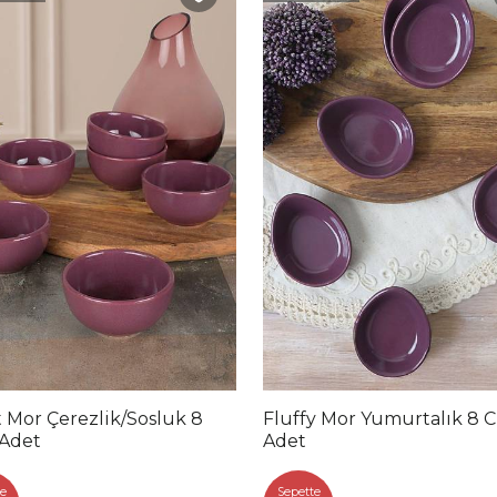
 Mor Çerezlik/Sosluk 8
Fluffy Mor Yumurtalık 8 
 Adet
Adet
e
Sepette