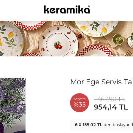
Mor Ege Servis T
1.467,90 TL
Sepette
%35
954,14 TL
6 X 159,02 TL
'den başlayan t