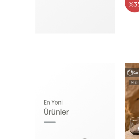
%3
Kar
Hızlı