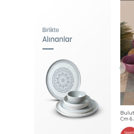
Bulut
Cm 6
Sepett