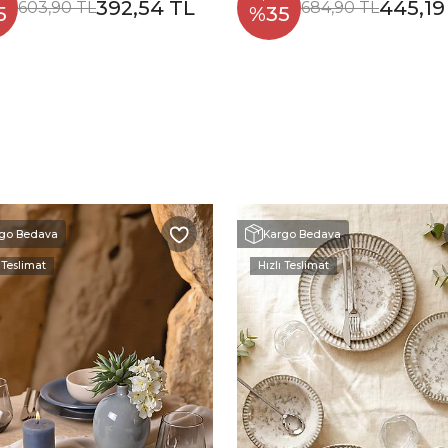
392,54 TL
445,19
603,90 TL
684,90 TL
5
%35
go Bedava
Kargo Bedava
 Teslimat
Hızlı Teslimat