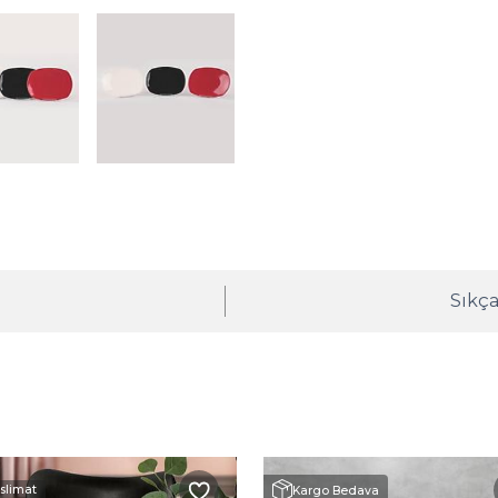
ı
Sıkça
eslimat
Kargo Bedava