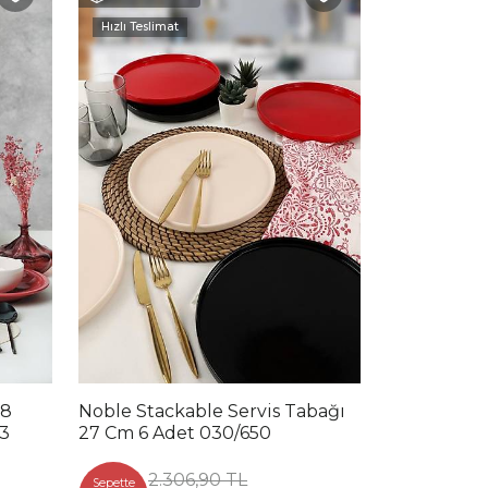
Hızlı Teslimat
18
Noble Stackable Servis Tabağı
23
27 Cm 6 Adet 030/650
2.306,90 TL
Sepette