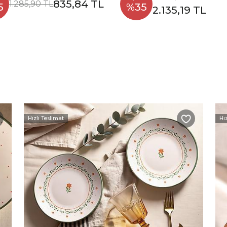
835,84 TL
1.285,90 TL
5
%35
2.135,19 TL
Hızlı Teslimat
Hı