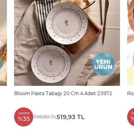
Bloom Pasta Tabağı 20 Cm 4 Adet 23972
Ro
Sepette
S
519,93 TL
799,90 TL
%35