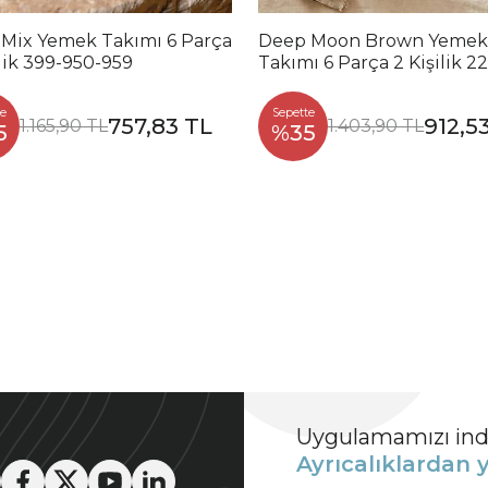
 Mix Yemek Takımı 6 Parça
Deep Moon Brown Yemek
ilik 399-950-959
Takımı 6 Parça 2 Kişilik 2
88
e
Sepette
757,83 TL
912,5
1.165,90 TL
1.403,90 TL
5
%35
Uygulamamızı indi
Ayrıcalıklardan y