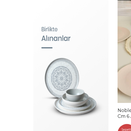
Noble
Cm 6 
Sepett