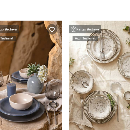
go Bedava
Kargo Bedava
 Teslimat
Hızlı Teslimat