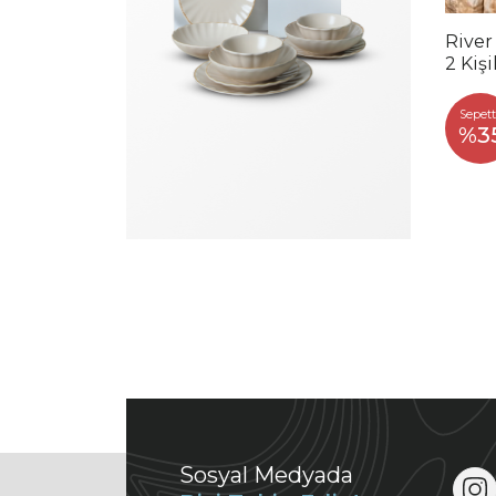
River
2 Kiş
Sepett
%3
Sosyal Medyada