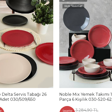
Hızlı Teslimat
 Delta Servis Tabağı 26
Noble Mix Yemek Takımı 
Adet 030/509/650
Parça 6 Kişilik 030-520-6
3.284,90 TL
e
Sepette