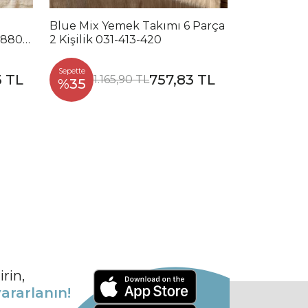
Blue Mix Yemek Takımı 6 Parça
Noble Mix 
2880-
2 Kişilik 031-413-420
Parça 2 Kiş
Sepette
Sepette
3 TL
757,83 TL
1.165,90 TL
1.2
%35
%35
rin,
ararlanın!