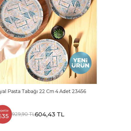
yal Pasta Tabağı 22 Cm 4 Adet 23456
epette
604,43 TL
929,90 TL
%35