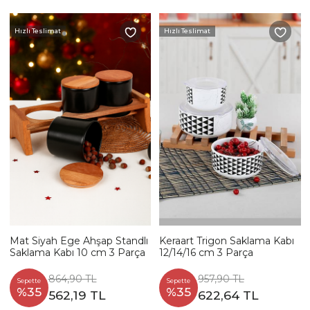
Hızlı Teslimat
Hızlı Teslimat
Mat Siyah Ege Ahşap Standlı
Keraart Trigon Saklama Kabı
Saklama Kabı 10 cm 3 Parça
12/14/16 cm 3 Parça
864,90 TL
957,90 TL
Sepette
Sepette
%35
%35
562,19 TL
622,64 TL