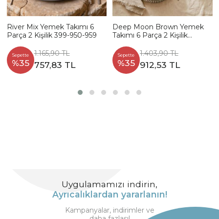
River Mix Yemek Takımı 6
Deep Moon Brown Yemek
Parça 2 Kişilik 399-950-959
Takımı 6 Parça 2 Kişilik
22880-88
1.165,90 TL
1.403,90 TL
Sepette
Sepette
%35
%35
757,83 TL
912,53 TL
Uygulamamızı indirin,
Ayrıcalıklardan yararlanın!
Kampanyalar, indirimler ve
daha fazlası!