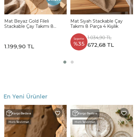
Mat Beyaz Gold Fileli
Mat Siyah Stackable Çay
Stackable Çay Takımı 8
Takımı 8 Parça 4 Kişilik
Parça 4 Kişilik
1.034,90 TL
Sepette
%35
672,68 TL
1.199,90 TL
En Yeni Ürünler
Kargo Bedava
Kargo Bedava
Hızlı Teslimat
Hızlı Teslimat