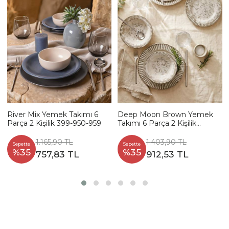
River Mix Yemek Takımı 6
Deep Moon Brown Yemek
Parça 2 Kişilik 399-950-959
Takımı 6 Parça 2 Kişilik
22880-88
1.165,90 TL
1.403,90 TL
Sepette
Sepette
%35
%35
757,83 TL
912,53 TL