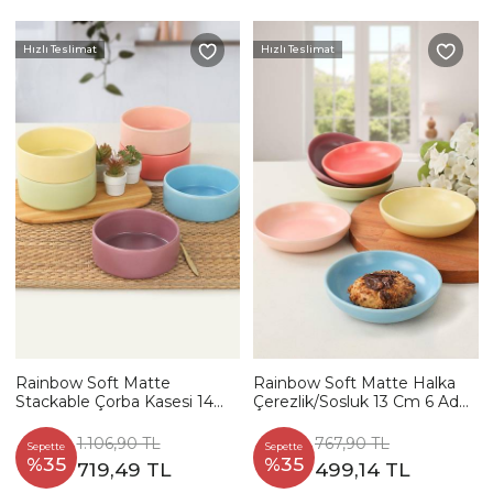
Hızlı Teslimat
Hızlı Teslimat
Rainbow Soft Matte
Rainbow Soft Matte Halka
Stackable Çorba Kasesi 14
Çerezlik/Sosluk 13 Cm 6 Adet
Cm 6 Adet 960/990
960/990
1.106,90 TL
767,90 TL
Sepette
Sepette
%35
%35
719,49 TL
499,14 TL