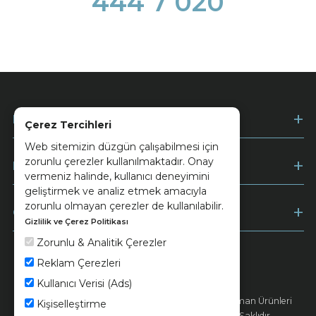
444 7 020
Kurumsal
Çerez Tercihleri
Web sitemizin düzgün çalışabilmesi için
zorunlu çerezler kullanılmaktadır. Onay
Müşteri Hizmetleri
vermeniz halinde, kullanıcı deneyimini
geliştirmek ve analiz etmek amacıyla
zorunlu olmayan çerezler de kullanılabilir.
Ödeme
Gizlilik ve Çerez Politikası
Zorunlu & Analitik Çerezler
Reklam Çerezleri
Keramika
Kvkk ve Çerez Politikası
Kullanıcı Verisi (Ads)
© 2026 Ünsa Madencilik Turizm Enerji Seramik Orman Ürünleri
Kişiselleştirme
Elektrik Üretim San. ve Tic. A.Ş. - Tüm Hakları Saklıdır