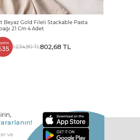
t Beyaz Gold Fileli Stackable Pasta
bağı 21 Cm 4 Adet
epette
802,68 TL
1.234,90 TL
%35
rin,
ararlanın!
ler ve