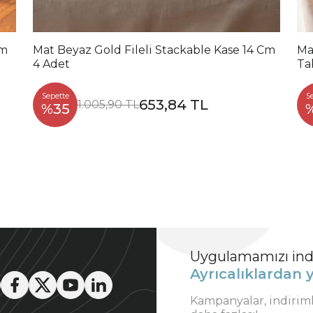
Cm
Mat Beyaz Gold Fileli Stackable Kase 14 Cm
Ma
4 Adet
Ta
Sepette
S
653,84 TL
1.005,90 TL
%35
Uygulamamızı indi
Ayrıcalıklardan y
Kampanyalar, indirim