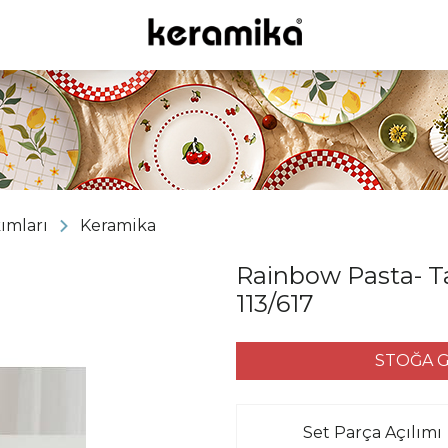
kımları
Keramika
Rainbow Pasta- Tat
113/617
STOĞA G
Set Parça Açılımı