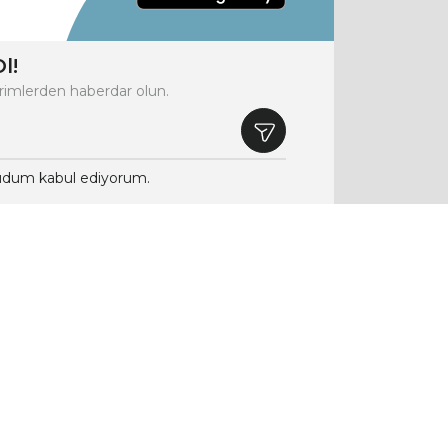
l!
rimlerden haberdar olun.
dum kabul ediyorum.