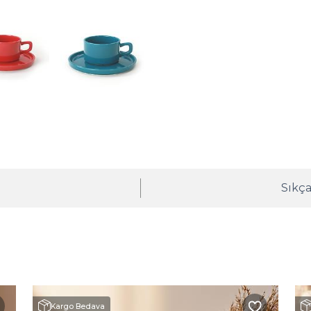
ı
Sıkça
Kargo Bedava