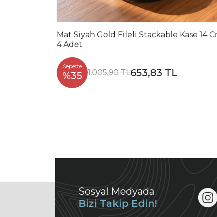
Mat Siyah Gold Fileli Stackable Kase 14 
4 Adet
Sepette
653,83 TL
1.005,90 TL
%35
Sosyal Medyada
Bizi Takip Edin!