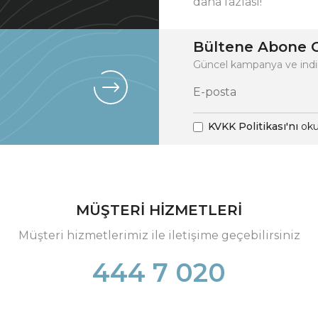
daha fazlası!
Bültene Abone O
Güncel kampanya ve indi
KVKK Politikası'nı
oku
MÜŞTERİ HİZMETLERİ
Müşteri hizmetlerimiz ile iletişime geçebilirsiniz
444 7 020