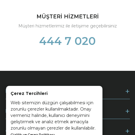
MÜŞTERİ HİZMETLERİ
Müşteri hizmetlerimiz ile iletişime geçebilirsiniz
444 7 020
Kurumsal
Çerez Tercihleri
Web sitemizin düzgün çalışabilmesi için
zorunlu çerezler kullanılmaktadır. Onay
Müşteri Hizmetleri
vermeniz halinde, kullanıcı deneyimini
geliştirmek ve analiz etmek amacıyla
zorunlu olmayan çerezler de kullanılabilir.
Ödeme
Gizlilik ve Çerez Politikası