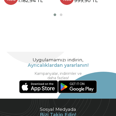
1.182,94 TL
999,90 TL
Uygulamamızı indirin,
Ayrıcalıklardan yararlanın!
Kampanyalar, indirimler ve
daha fazlası!
Sosyal Medyada
Bizi Takip Edin!