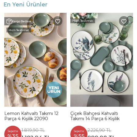
En Yeni Ürünler
Hızlı Teslimat
Kargo Bedava
Hızlı Teslimat
Lemon Kahvaltı Takımı 12
Çiçek Bahçesi Kahvaltı
Parça 4 Kişilik 22090
Takımı 14 Parça 6 Kişilik
1.819,90 TL
2.226,90 TL
Sepette
Sepette
%35
%55