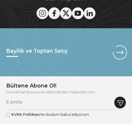
Bayilik ve Toptan Satış
Bültene Abone Ol!
Güncel kampanya ve indirimlerden haberdar olun.
KVKK Politikası'nı
okudum kabul ediyorum.