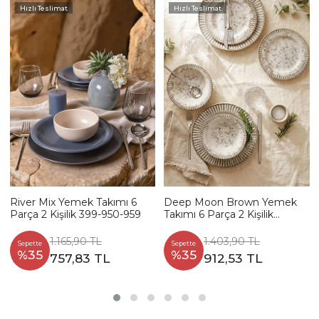
Hızlı Teslimat
Hızlı Teslimat
River Mix Yemek Takımı 6
Deep Moon Brown Yemek
Parça 2 Kişilik 399-950-959
Takımı 6 Parça 2 Kişilik
22880-88
1.165,90 TL
1.403,90 TL
Sepette
Sepette
%35
%35
757,83 TL
912,53 TL