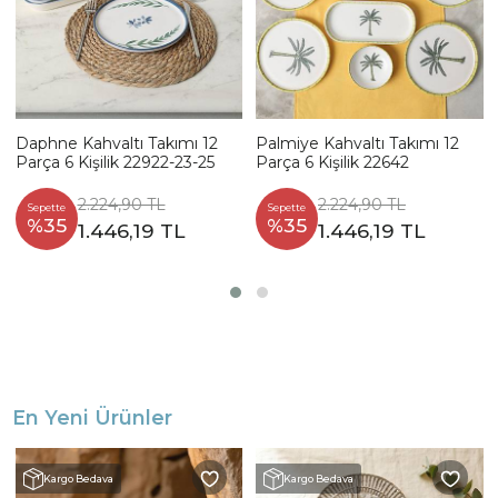
Daphne Kahvaltı Takımı 12
Palmiye Kahvaltı Takımı 12
Parça 6 Kişilik 22922-23-25
Parça 6 Kişilik 22642
2.224,90 TL
2.224,90 TL
Sepette
Sepette
%35
%35
1.446,19 TL
1.446,19 TL
En Yeni Ürünler
Kargo Bedava
Kargo Bedava