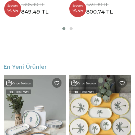
1.306,90 TL
1.231,90 TL
Sepette
Sepette
%35
%35
849,49 TL
800,74 TL
En Yeni Ürünler
Kargo Bedava
Kargo Bedava
Hızlı Teslimat
Hızlı Teslimat