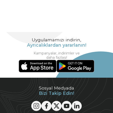
Uygulamamızı indirin,
Ayrıcalıklardan yararlanın!
Kampanyalar, indirimler ve
daha fazlası!
Sosyal Medyada
Bizi Takip Edin!