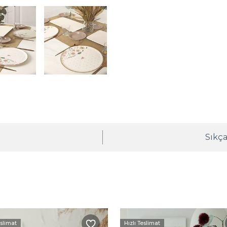
ı
Sıkça
eslimat
Hızlı Teslimat