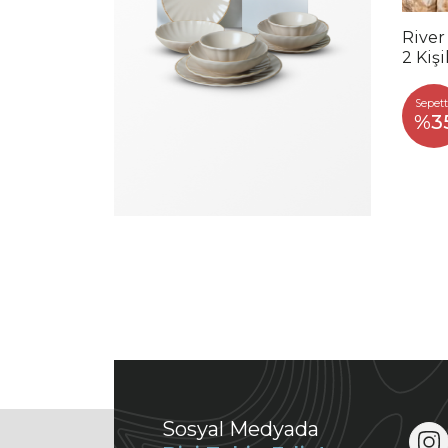
River
2 Kiş
Sepett
%3
Sosyal Medyada