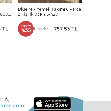
Blue Mix Yemek Takımı 6 Parça
Noble Mix 
2880-
2 Kişilik 031-413-420
Parça 2 Kiş
Sepette
Sepette
3 TL
757,83 TL
1.165,90 TL
1.2
%35
%35
rin,
ararlanın!