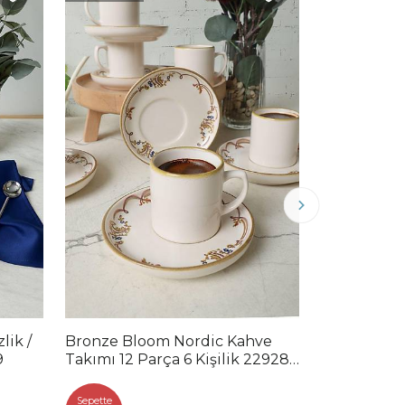
Hızlı Teslimat
lik /
Bronze Bloom Nordic Kahve
Bronze Blo
9
Takımı 12 Parça 6 Kişilik 22928-
Tabağı 28 
29
2.0
Sepette
Sepette