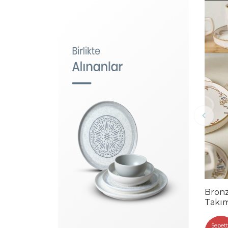
Bronze Bl
Takım
Sepett