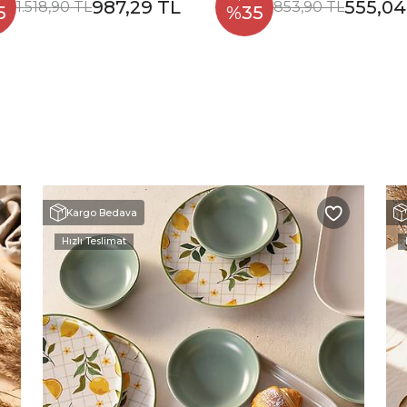
987,29 TL
555,04
1.518,90 TL
853,90 TL
5
%35
Kargo Bedava
Hızlı Teslimat