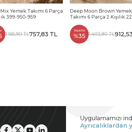
 Mix Yemek Takımı 6 Parça
Deep Moon Brown Yemek
ilik 399-950-959
Takımı 6 Parça 2 Kişilik 2
88
e
Sepette
757,83 TL
912,5
1.165,90 TL
1.403,90 TL
5
%35
Uygulamamızı indi
Ayrıcalıklardan y