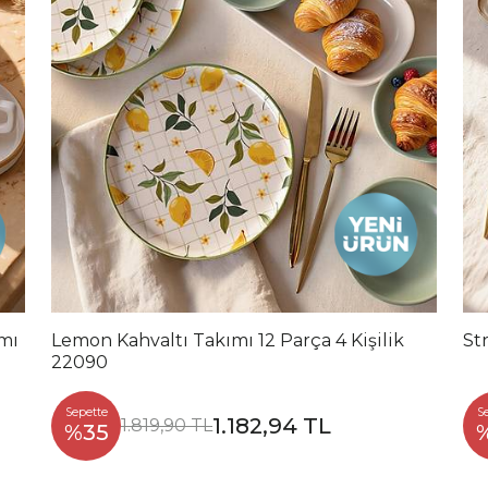
ımı
Lemon Kahvaltı Takımı 12 Parça 4 Kişilik
St
22090
Sepette
S
1.182,94 TL
1.819,90 TL
%35