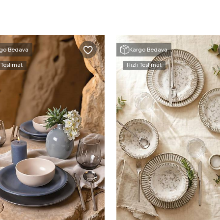
go Bedava
Kargo Bedava
 Teslimat
Hızlı Teslimat