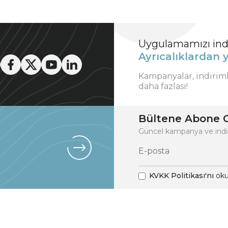
Uygulamamızı indi
Ayrıcalıklardan y
Kampanyalar, indirim
daha fazlası!
Bültene Abone O
Güncel kampanya ve indi
KVKK Politikası'nı
oku