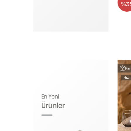
%3
Kar
Hızlı