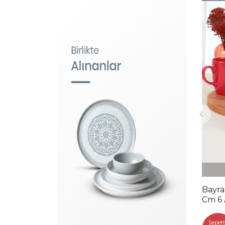
Bayra
Cm 6
Sepett