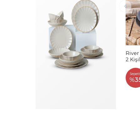
River
2 Kiş
Sepett
%3