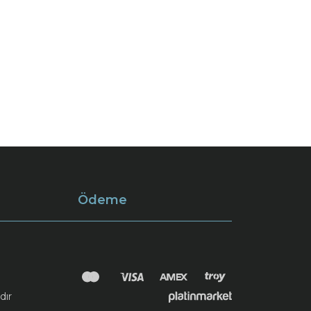
Ödeme
dır