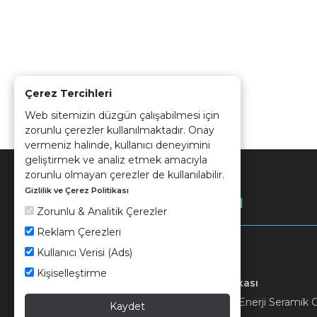
Çerez Tercihleri
Web sitemizin düzgün çalışabilmesi için
zorunlu çerezler kullanılmaktadır. Onay
vermeniz halinde, kullanıcı deneyimini
geliştirmek ve analiz etmek amacıyla
zorunlu olmayan çerezler de kullanılabilir.
Gizlilik ve Çerez Politikası
Kurumsal
Zorunlu & Analitik Çerezler
Reklam Çerezleri
Kullanıcı Verisi (Ads)
Kişiselleştirme
Keramika
Kvkk ve Çerez Politikası
© 2026 Ünsa Madencilik Turizm Enerji Seramik Orm
Kaydet