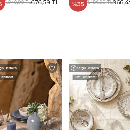
676,59 TL
966,4
1.040,90 TL
1.486,90 TL
5
%35
go Bedava
Kargo Bedava
 Teslimat
Hızlı Teslimat