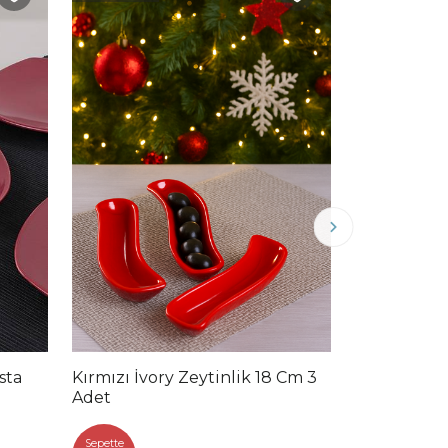
sta
Kırmızı İvory Zeytinlik 18 Cm 3
Kırmızı Kal
Adet
Adet - 506
Sepette
Sepette