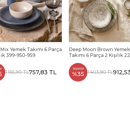
 Mix Yemek Takımı 6 Parça
Deep Moon Brown Yemek
ilik 399-950-959
Takımı 6 Parça 2 Kişilik 2
88
e
Sepette
757,83 TL
912,5
1.165,90 TL
1.403,90 TL
5
%35