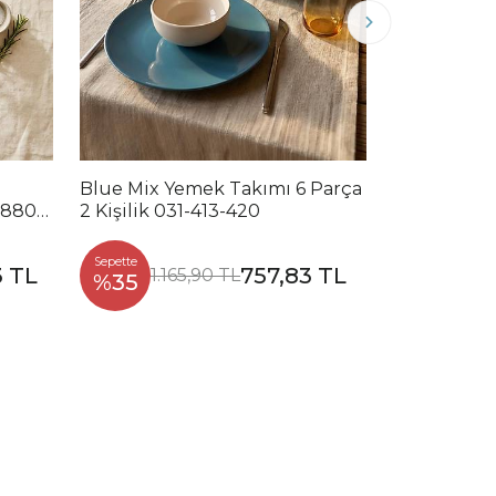
Blue Mix Yemek Takımı 6 Parça
Noble Mix 
2880-
2 Kişilik 031-413-420
Parça 2 Kiş
Sepette
Sepette
3 TL
757,83 TL
1.165,90 TL
1.2
%35
%35