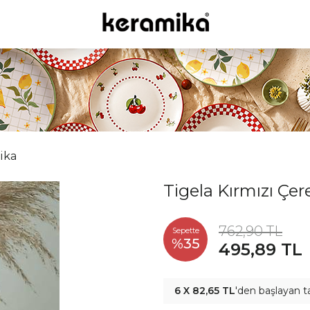
ika
Tigela Kırmızı Çer
762,90 TL
Sepette
%35
495,89 TL
6 X 82,65 TL
'den başlayan t