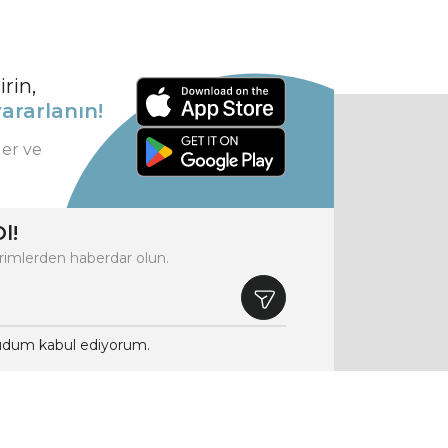
rin,
ararlanın!
ler ve
l!
rimlerden haberdar olun.
dum kabul ediyorum.