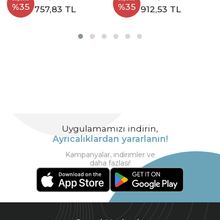
%35
%35
757,83 TL
912,53 TL
Uygulamamızı indirin,
Ayrıcalıklardan yararlanın!
Kampanyalar, indirimler ve
daha fazlası!