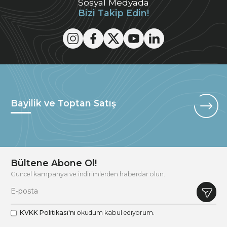
Sosyal Medyada
Bizi Takip Edin!
Bayilik ve Toptan Satış
Bültene Abone Ol!
Güncel kampanya ve indirimlerden haberdar olun.
KVKK Politikası'nı
okudum kabul ediyorum.