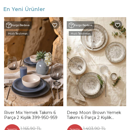
En Yeni Ürünler
Kargo Bedava
Kargo Bedava
Hızlı Teslimat
Hızlı Teslimat
River Mix Yemek Takımı 6
Deep Moon Brown Yemek
Parça 2 Kişilik 399-950-959
Takımı 6 Parça 2 Kişilik
22880-88
1.165,90 TL
1.403,90 TL
Sepette
Sepette