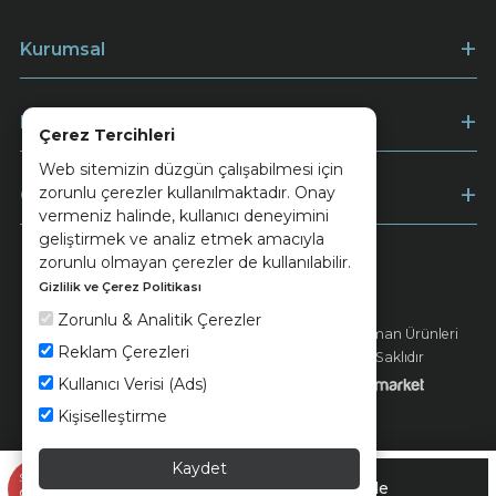
Kurumsal
Müşteri Hizmetleri
Çerez Tercihleri
Web sitemizin düzgün çalışabilmesi için
zorunlu çerezler kullanılmaktadır. Onay
Ödeme
vermeniz halinde, kullanıcı deneyimini
geliştirmek ve analiz etmek amacıyla
zorunlu olmayan çerezler de kullanılabilir.
Gizlilik ve Çerez Politikası
Keramika
Kvkk ve Çerez Politikası
Zorunlu & Analitik Çerezler
© 2026 Ünsa Madencilik Turizm Enerji Seramik Orman Ürünleri
Reklam Çerezleri
Elektrik Üretim San. ve Tic. A.Ş. - Tüm Hakları Saklıdır
Kullanıcı Verisi (Ads)
Kişiselleştirme
Kaydet
1.099,90 TL
Sepette
Sepete Ekle
%35