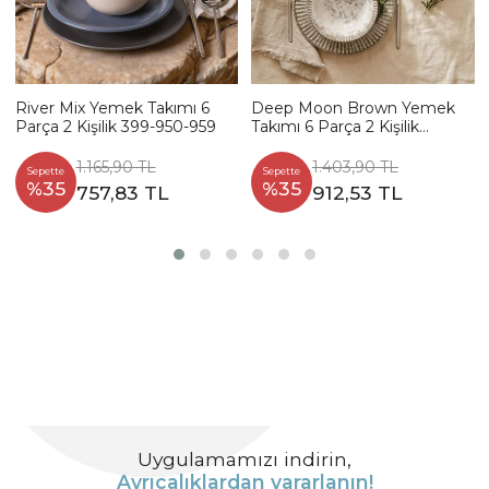
River Mix Yemek Takımı 6
Deep Moon Brown Yemek
Parça 2 Kişilik 399-950-959
Takımı 6 Parça 2 Kişilik
22880-88
1.165,90 TL
1.403,90 TL
Sepette
Sepette
%35
%35
757,83 TL
912,53 TL
Uygulamamızı indirin,
Ayrıcalıklardan yararlanın!