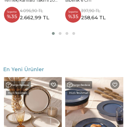
Yemek/Kahvaltı Takımı 20
Biberlik 6 Cm
Parça 4 Kişilik
4.096,90 TL
397,90 TL
Sepette
Sepette
%35
%35
2.662,99 TL
258,64 TL
En Yeni Ürünler
Kargo Bedava
Kargo Bedava
Hızlı Teslimat
Hızlı Teslimat