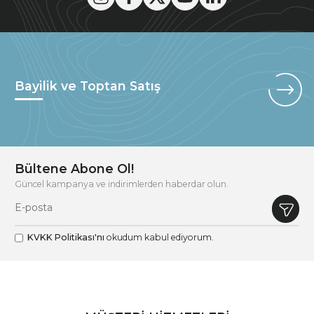
Bayilik ve Toptan Satış
Bültene Abone Ol!
Güncel kampanya ve indirimlerden haberdar olun.
KVKK Politikası'nı
okudum kabul ediyorum.