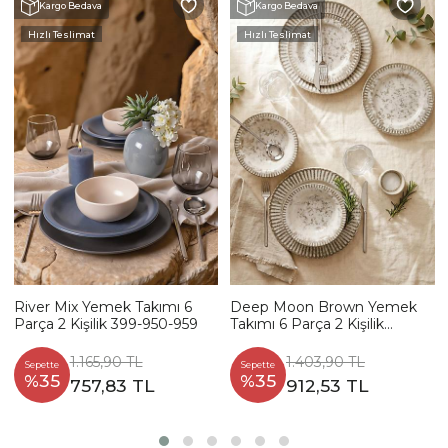
Kargo Bedava
Kargo Bedava
Hızlı Teslimat
Hızlı Teslimat
River Mix Yemek Takımı 6
Deep Moon Brown Yemek
Parça 2 Kişilik 399-950-959
Takımı 6 Parça 2 Kişilik
22880-88
1.165,90 TL
1.403,90 TL
Sepette
Sepette
%35
%35
757,83 TL
912,53 TL