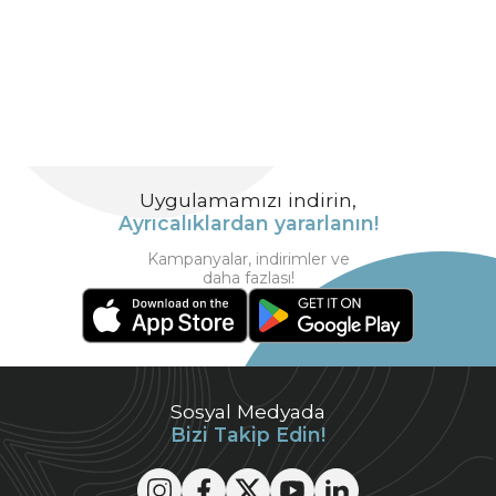
Uygulamamızı indirin,
Ayrıcalıklardan yararlanın!
Kampanyalar, indirimler ve
daha fazlası!
Sosyal Medyada
Bizi Takip Edin!