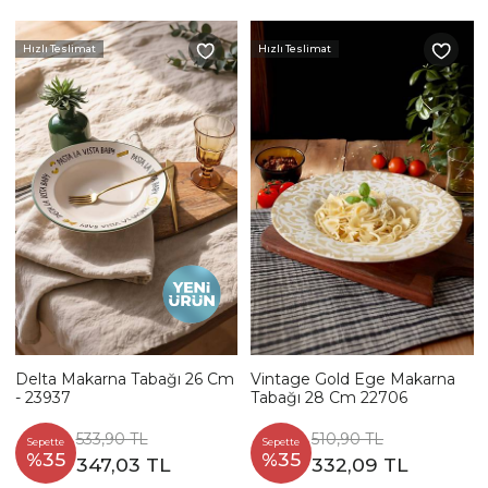
Hızlı Teslimat
Hızlı Teslimat
Delta Makarna Tabağı 26 Cm
Vintage Gold Ege Makarna
- 23937
Tabağı 28 Cm 22706
533,90 TL
510,90 TL
Sepette
Sepette
%35
%35
347,03 TL
332,09 TL