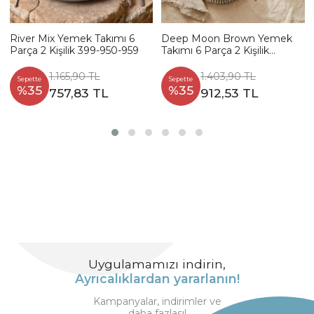
River Mix Yemek Takımı 6
Deep Moon Brown Yemek
Parça 2 Kişilik 399-950-959
Takımı 6 Parça 2 Kişilik
22880-88
1.165,90 TL
1.403,90 TL
Sepette
Sepette
%35
%35
757,83 TL
912,53 TL
Uygulamamızı indirin,
Ayrıcalıklardan yararlanın!
Kampanyalar, indirimler ve
daha fazlası!