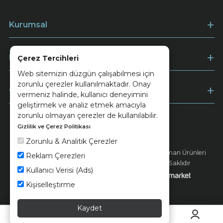
Kurumsal
Müşteri Hizmetleri
Çerez Tercihleri
Web sitemizin düzgün çalışabilmesi için
zorunlu çerezler kullanılmaktadır. Onay
Ödeme
vermeniz halinde, kullanıcı deneyimini
geliştirmek ve analiz etmek amacıyla
zorunlu olmayan çerezler de kullanılabilir.
Gizlilik ve Çerez Politikası
Keramika
Kvkk ve Çerez Politikası
Zorunlu & Analitik Çerezler
© 2026 Ünsa Madencilik Turizm Enerji Seramik Orman Ürünleri
Reklam Çerezleri
Elektrik Üretim San. ve Tic. A.Ş. - Tüm Hakları Saklıdır
Kullanıcı Verisi (Ads)
Kişiselleştirme
Kaydet