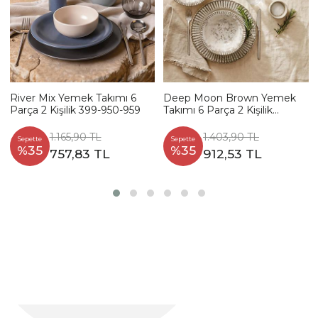
River Mix Yemek Takımı 6
Deep Moon Brown Yemek
Parça 2 Kişilik 399-950-959
Takımı 6 Parça 2 Kişilik
22880-88
1.165,90 TL
1.403,90 TL
Sepette
Sepette
%35
%35
757,83 TL
912,53 TL