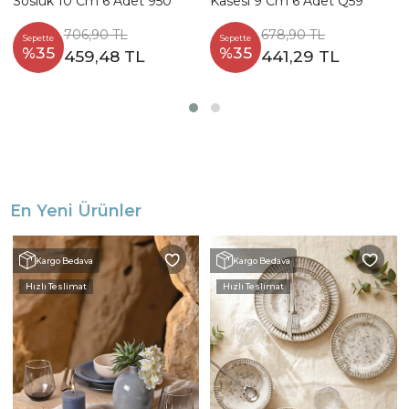
Sosluk 10 Cm 6 Adet 950
Kasesi 9 Cm 6 Adet Q59
706,90 TL
678,90 TL
Sepette
Sepette
%35
%35
459,48 TL
441,29 TL
En Yeni Ürünler
Kargo Bedava
Kargo Bedava
Hızlı Teslimat
Hızlı Teslimat