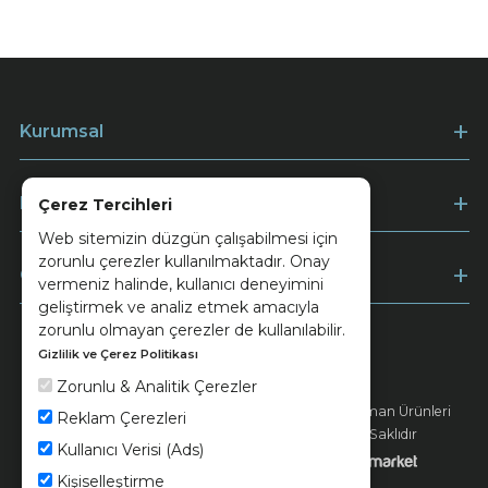
Kurumsal
Müşteri Hizmetleri
Çerez Tercihleri
Web sitemizin düzgün çalışabilmesi için
zorunlu çerezler kullanılmaktadır. Onay
Ödeme
vermeniz halinde, kullanıcı deneyimini
geliştirmek ve analiz etmek amacıyla
zorunlu olmayan çerezler de kullanılabilir.
Gizlilik ve Çerez Politikası
Keramika
Kvkk ve Çerez Politikası
Zorunlu & Analitik Çerezler
© 2026 Ünsa Madencilik Turizm Enerji Seramik Orman Ürünleri
Reklam Çerezleri
Elektrik Üretim San. ve Tic. A.Ş. - Tüm Hakları Saklıdır
Kullanıcı Verisi (Ads)
Kişiselleştirme