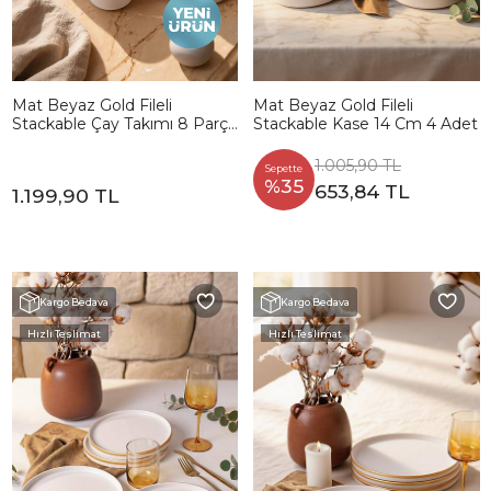
Mat Beyaz Gold Fileli
Mat Beyaz Gold Fileli
Stackable Çay Takımı 8 Parça
Stackable Kase 14 Cm 4 Adet
4 Kişilik
1.005,90 TL
Sepette
%35
653,84 TL
1.199,90 TL
Kargo Bedava
Kargo Bedava
Hızlı Teslimat
Hızlı Teslimat