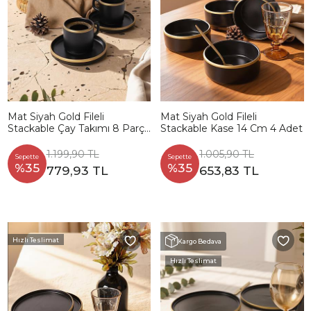
Mat Siyah Gold Fileli
Mat Siyah Gold Fileli
Stackable Çay Takımı 8 Parça
Stackable Kase 14 Cm 4 Adet
4 Kişilik
1.199,90 TL
1.005,90 TL
Sepette
Sepette
%35
%35
779,93 TL
653,83 TL
Hızlı Teslimat
Kargo Bedava
Hızlı Teslimat