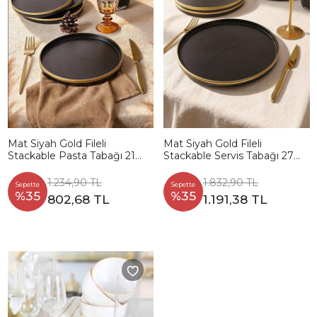
Mat Siyah Gold Fileli
Mat Siyah Gold Fileli
Stackable Pasta Tabağı 21
Stackable Servis Tabağı 27
Cm 4 Adet
Cm 4 Adet
1.234,90 TL
1.832,90 TL
Sepette
Sepette
%35
%35
802,68 TL
1.191,38 TL