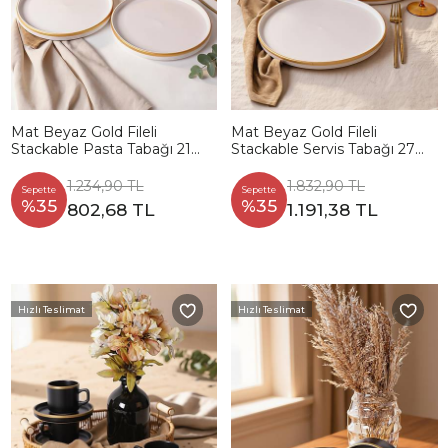
Mat Beyaz Gold Fileli
Mat Beyaz Gold Fileli
Stackable Pasta Tabağı 21
Stackable Servis Tabağı 27
Cm 4 Adet
Cm 4 Adet
1.234,90 TL
1.832,90 TL
Sepette
Sepette
%35
%35
802,68 TL
1.191,38 TL
Hızlı Teslimat
Hızlı Teslimat