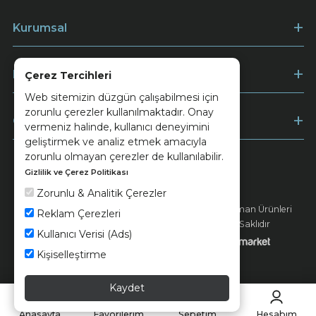
Kurumsal
Müşteri Hizmetleri
Çerez Tercihleri
Web sitemizin düzgün çalışabilmesi için
zorunlu çerezler kullanılmaktadır. Onay
Ödeme
vermeniz halinde, kullanıcı deneyimini
geliştirmek ve analiz etmek amacıyla
zorunlu olmayan çerezler de kullanılabilir.
Gizlilik ve Çerez Politikası
Keramika
Kvkk ve Çerez Politikası
Zorunlu & Analitik Çerezler
© 2026 Ünsa Madencilik Turizm Enerji Seramik Orman Ürünleri
Reklam Çerezleri
Elektrik Üretim San. ve Tic. A.Ş. - Tüm Hakları Saklıdır
Kullanıcı Verisi (Ads)
Kişiselleştirme
Kaydet
Anasayfa
Favorilerim
Sepetim
Hesabım