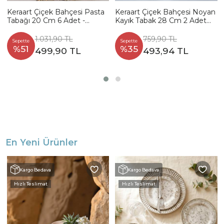
Keraart Çiçek Bahçesi Pasta
Keraart Çiçek Bahçesi Noyan
Tabağı 20 Cm 6 Adet -
Kayık Tabak 28 Cm 2 Adet
18938-39-40-41-42-43
18943
1.031,90 TL
759,90 TL
Sepette
Sepette
%51
%35
499,90 TL
493,94 TL
En Yeni Ürünler
Kargo Bedava
Kargo Bedava
Hızlı Teslimat
Hızlı Teslimat