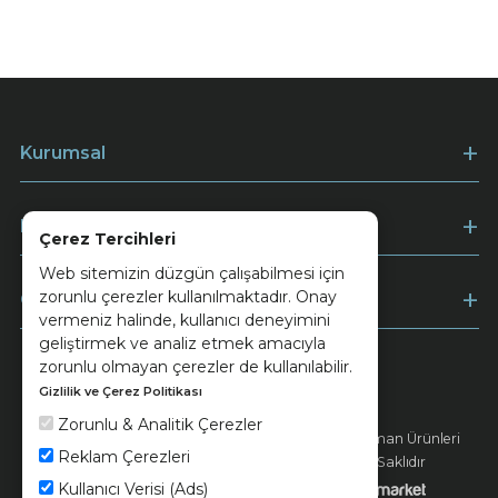
Kurumsal
Müşteri Hizmetleri
Çerez Tercihleri
Web sitemizin düzgün çalışabilmesi için
zorunlu çerezler kullanılmaktadır. Onay
Ödeme
vermeniz halinde, kullanıcı deneyimini
geliştirmek ve analiz etmek amacıyla
zorunlu olmayan çerezler de kullanılabilir.
Gizlilik ve Çerez Politikası
Keramika
Kvkk ve Çerez Politikası
Zorunlu & Analitik Çerezler
© 2026 Ünsa Madencilik Turizm Enerji Seramik Orman Ürünleri
Reklam Çerezleri
Elektrik Üretim San. ve Tic. A.Ş. - Tüm Hakları Saklıdır
Kullanıcı Verisi (Ads)