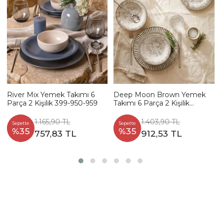
River Mix Yemek Takımı 6
Deep Moon Brown Yemek
Parça 2 Kişilik 399-950-959
Takımı 6 Parça 2 Kişilik
22880-88
1.165,90 TL
1.403,90 TL
Sepette
Sepette
%35
%35
757,83 TL
912,53 TL