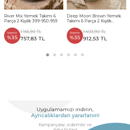
River Mix Yemek Takımı 6
Deep Moon Brown Yemek
Parça 2 Kişilik 399-950-959
Takımı 6 Parça 2 Kişilik
22880-88
1.165,90 TL
1.403,90 TL
Sepette
Sepette
%35
%35
757,83 TL
912,53 TL
Uygulamamızı indirin,
Ayrıcalıklardan yararlanın!
Kampanyalar, indirimler ve
daha fazlası!