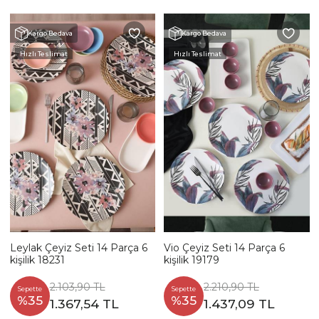
Kargo Bedava
Kargo Bedava
Hızlı Teslimat
Hızlı Teslimat
Leylak Çeyiz Seti 14 Parça 6
Vio Çeyiz Seti 14 Parça 6
kişilik 18231
kişilik 19179
2.103,90 TL
2.210,90 TL
Sepette
Sepette
%35
%35
1.367,54 TL
1.437,09 TL