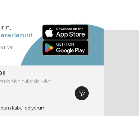
rin,
ararlanın!
ler ve
l!
rimlerden haberdar olun.
dum kabul ediyorum.