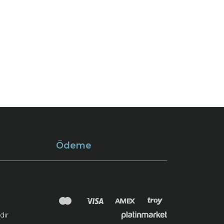
Ödeme
dır