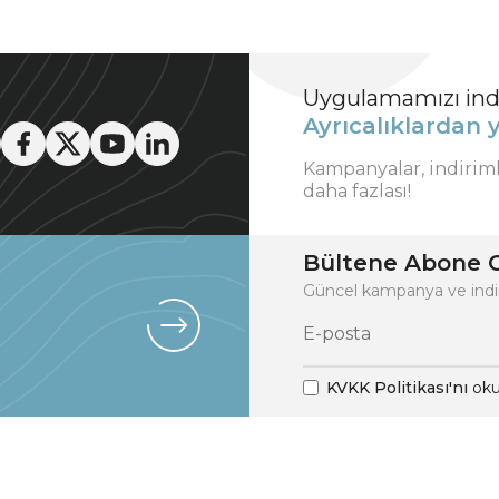
Uygulamamızı indi
Ayrıcalıklardan y
Kampanyalar, indirim
daha fazlası!
Bültene Abone O
Güncel kampanya ve indi
KVKK Politikası'nı
oku