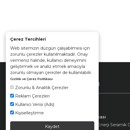
Çerez Tercihleri
Web sitemizin düzgün çalışabilmesi için
zorunlu çerezler kullanılmaktadır. Onay
vermeniz halinde, kullanıcı deneyimini
geliştirmek ve analiz etmek amacıyla
zorunlu olmayan çerezler de kullanılabilir.
Gizlilik ve Çerez Politikası
Kurumsal
Zorunlu & Analitik Çerezler
Reklam Çerezleri
Kullanıcı Verisi (Ads)
Kişiselleştirme
Keramika
Kvkk ve Çerez Politikası
© 2026 Ünsa Madencilik Turizm Enerji Seramik Orm
Kaydet