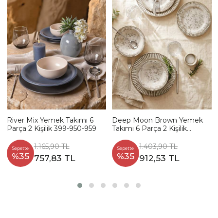
River Mix Yemek Takımı 6
Deep Moon Brown Yemek
Parça 2 Kişilik 399-950-959
Takımı 6 Parça 2 Kişilik
22880-88
1.165,90 TL
1.403,90 TL
Sepette
Sepette
%35
%35
757,83 TL
912,53 TL