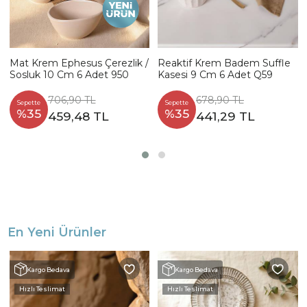
Mat Krem Ephesus Çerezlik /
Reaktif Krem Badem Suffle
Sosluk 10 Cm 6 Adet 950
Kasesi 9 Cm 6 Adet Q59
706,90 TL
678,90 TL
Sepette
Sepette
%35
%35
459,48 TL
441,29 TL
En Yeni Ürünler
Kargo Bedava
Kargo Bedava
Hızlı Teslimat
Hızlı Teslimat