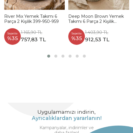
River Mix Yemek Takımı 6
Deep Moon Brown Yemek
Parça 2 Kişilik 399-950-959
Takımı 6 Parça 2 Kişilik
22880-88
1.165,90 TL
1.403,90 TL
Sepette
Sepette
%35
%35
757,83 TL
912,53 TL
Uygulamamızı indirin,
Ayrıcalıklardan yararlanın!
Kampanyalar, indirimler ve
daha fazlası!