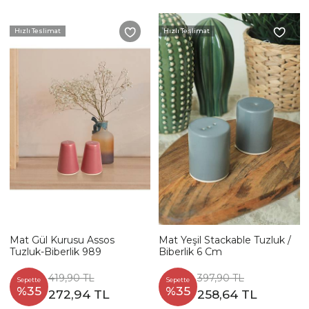
Hızlı Teslimat
Hızlı Teslimat
Mat Gül Kurusu Assos
Mat Yeşil Stackable Tuzluk /
Tuzluk-Biberlik 989
Biberlik 6 Cm
419,90 TL
397,90 TL
Sepette
Sepette
%35
%35
272,94 TL
258,64 TL